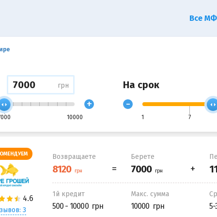
Все М
ире
На срок
грн
+
-
7000
10000
1
7
ОМЕНДУЕМ
Возвращаете
Берете
Пе
1й кредит
Макс. сумма
С
500 - 10000
10000
5-
зывов: 3