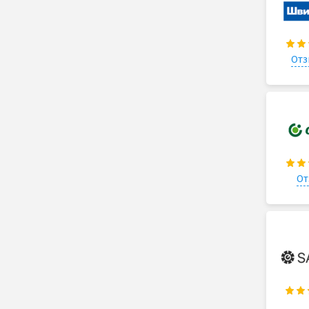
Отз
От