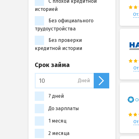
С плохой кредитной
историей
От
Без официального
трудоустройства
Без проверки
кредитной истории
Срок займа
От
Дней
7 дней
До зарплаты
1 месяц
От
2 месяца