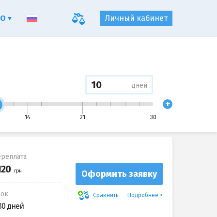
ФО
Личный кабинет
дней
+
14
21
30
реплата
Оформить заявку
рок
Подробнее
Сравнить
30 дней