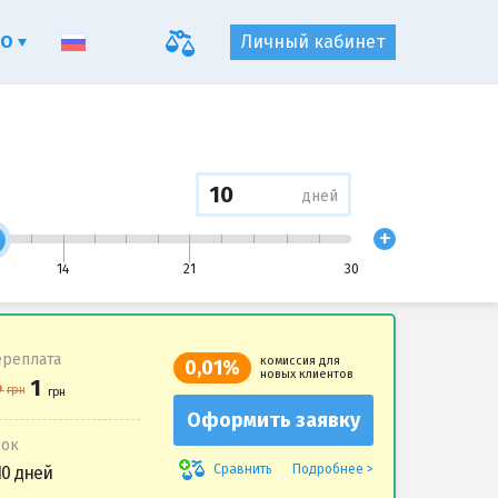
ФО
Личный кабинет
дней
+
14
21
30
реплата
комиссия для
0,01%
новых клиентов
Оформить заявку
рок
Подробнее
Сравнить
10 дней