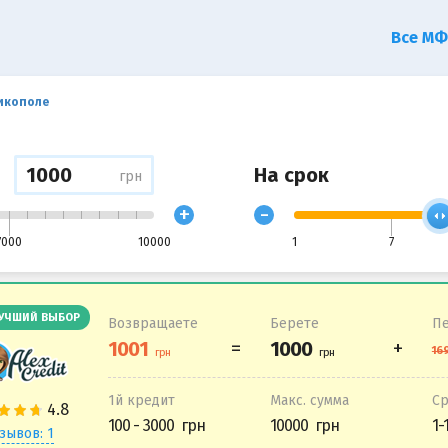
Все М
Никополе
На срок
грн
+
-
7000
10000
1
7
УЧШИЙ ВЫБОР
Возвращаете
Берете
Пе
1й кредит
Макс. сумма
С
100 - 3000
10000
1-
зывов: 1