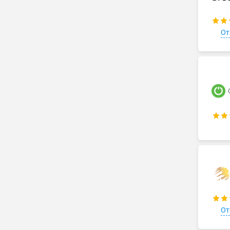
От
От