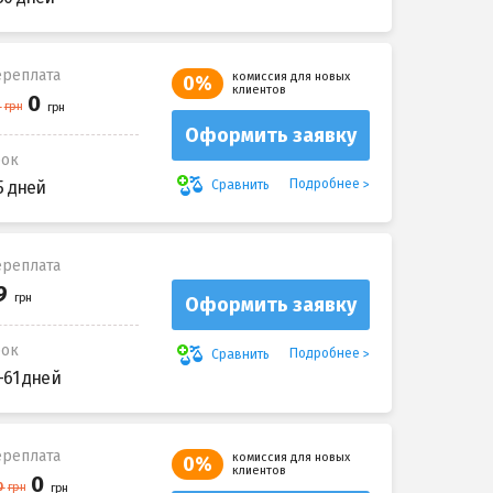
реплата
комиссия для новых
0%
клиентов
Оформить заявку
рок
Подробнее
Сравнить
5 дней
реплата
Оформить заявку
рок
Подробнее
Сравнить
-61 дней
реплата
комиссия для новых
0%
клиентов