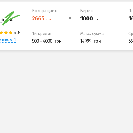
Возвращаете
Берете
Пе
1й кредит
Макс. сумма
С
зывов: 1
500 - 4000
14999
65