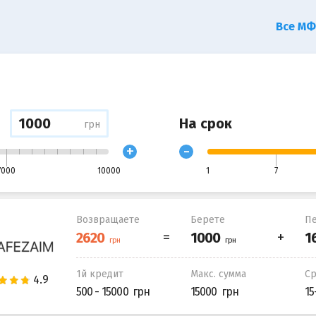
Все М
На срок
грн
+
-
7000
10000
1
7
Возвращаете
Берете
Пе
1й кредит
Макс. сумма
С
500 - 15000
15000
15