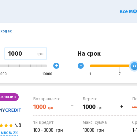
Все М
оходах
На срок
грн
+
-
7000
10000
1
7
СКЛЮЗИВ
Возвращаете
Берете
Пе
1й кредит
Макс. сумма
С
100 - 3000
10000
1-
ывов: 28