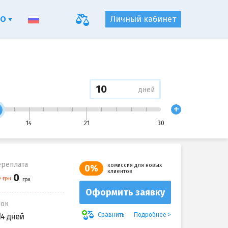
ФО
Личный кабинет
дней
+
14
21
30
реплата
комиссия для новых
0%
клиентов
Оформить заявку
рок
Подробнее
Сравнить
14 дней