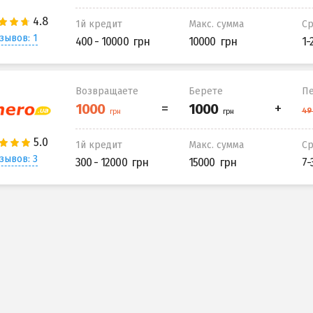
1й кредит
Макс. сумма
С
зывов: 1
400 - 10000
10000
1-
Возвращаете
Берете
Пе
1й кредит
Макс. сумма
С
зывов: 3
300 - 12000
15000
7-