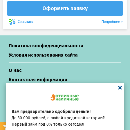
Оформить заявку
Подробнее
Сравнить
Политика конфиденциальности
Условия использования сайта
О нас
Контактная информация
Центр поддержки
Вам предварительно одобрили деньги!
Займы в России
До 30 000 рублей, с любой кредитной историей!
All rights reserved ©
Первый займ под 0% только сегодня!
Выбирай
внимательно