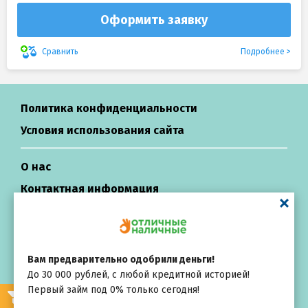
Оформить заявку
Подробнее
Сравнить
Политика конфиденциальности
Условия использования сайта
О нас
Контактная информация
Центр поддержки
Вам предварительно одобрили деньги!
Займы в России
До 30 000 рублей, с любой кредитной историей!
Первый займ под 0% только сегодня!
All rights reserved ©
Выбирай
внимательно