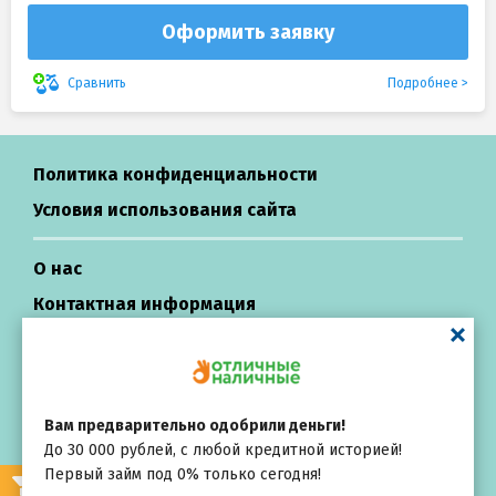
Оформить заявку
Подробнее
Сравнить
Политика конфиденциальности
Условия использования сайта
О нас
Контактная информация
Центр поддержки
Вам предварительно одобрили деньги!
Займы в России
До 30 000 рублей, с любой кредитной историей!
All rights reserved ©
Первый займ под 0% только сегодня!
Выбирай
внимательно