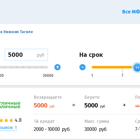
Все М
в Нижнем Тагиле
На срок
руб
+
-
00
30000
1
7
Возвращаете
Берете
Пе
1й кредит
Макс. сумма
С
зывов: 1
2000 - 10000
30000
7-