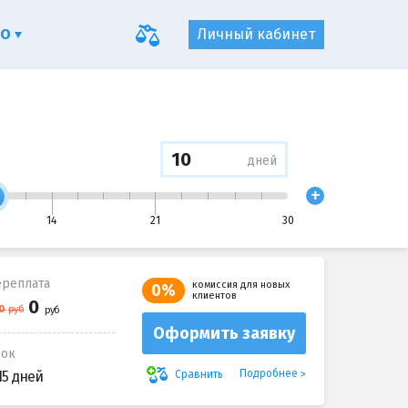
ФО
Личный кабинет
дней
+
14
21
30
реплата
комиссия для новых
0%
клиентов
Оформить заявку
рок
Подробнее
Сравнить
15 дней