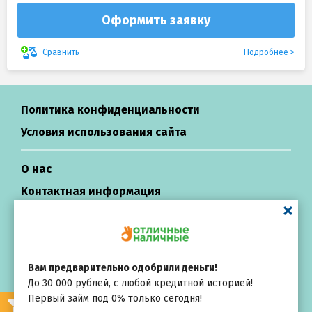
Оформить заявку
Подробнее
Сравнить
Политика конфиденциальности
Условия использования сайта
О нас
Контактная информация
Центр поддержки
Вам предварительно одобрили деньги!
Займы в России
До 30 000 рублей, с любой кредитной историей!
All rights reserved ©
Первый займ под 0% только сегодня!
Выбирай
внимательно