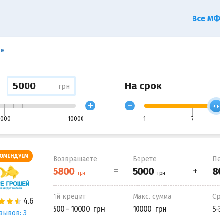
Все М
ке
На срок
грн
+
-
7000
10000
1
7
ОМЕНДУЕМ
Возвращаете
Берете
Пе
1й кредит
Макс. сумма
С
500 - 10000
10000
5-
зывов: 3