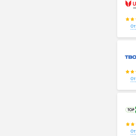
От
От
От