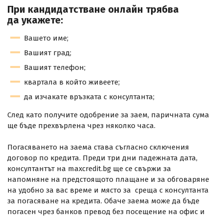
При кандидатстване онлайн трябва
да укажете:
Вашето име;
Вашият град;
Вашият телефон;
квартала в който живеете;
да изчакате връзката с консултанта;
След като получите одобрение за заем, паричната сума
ще бъде прехвърлена чрез няколко часа.
Погасяването на заема става съгласно сключения
договор по кредита. Преди три дни падежната дата,
консултантът на maxcredit.bg ще се свържи за
напомняне на предстоящото плащане и за обговаряне
на удобно за вас време и място за среща с консултанта
за погасяване на кредита. Обаче заема може да бъде
погасен чрез банков превод без посещение на офис и