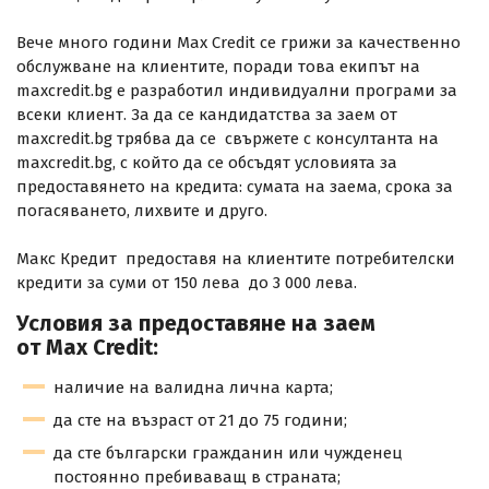
Вече много години Max Credit се грижи за качественно
обслужване на клиентите, поради това екипът на
maxcredit.bg е разработил индивидуални програми за
всеки клиент. За да се кандидатства за заем от
maxcredit.bg трябва да се свържете с консултанта на
maxcredit.bg, с който да се обсъдят условията за
предоставянето на кредита: сумата на заема, срока за
погасяването, лихвите и друго.
Макс Кредит предоставя на клиентите потребителски
кредити за суми от 150 лева до 3 000 лева.
Условия за предоставяне на заем
от Max Credit:
наличие на валидна лична карта;
да сте на възраст от 21 до 75 години;
да сте български гражданин или чужденец
постоянно пребиваващ в страната;