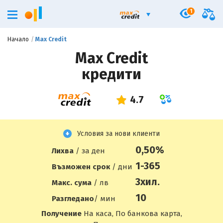
1
Начало
Max Credit
Max Credit
кредити
Условия за нови клиенти
0,50%
Лихва
/ за ден
1-365
Възможен срок
/ дни
3
хил.
Макс. сума
/ лв
10
Разгледано
/ мин
Получение
На каса, По банкова карта,