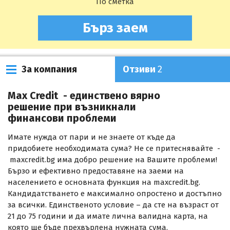
По сметка
Бърз заем
За компания
Отзиви
2
Max Credit - единствено вярно
решение при възникнали
финансови проблеми
Имате нужда от пари и не знаете от къде да
придобиете необходимата сума? Не се притеснявайте -
maxcredit.bg има добро решение на Вашите проблеми!
Бързо и ефективно предоставяне на заеми на
населението е основната функция на maxcredit.bg.
Кандидатстването е максимално опростено и достъпно
за всички. Единственото условие – да сте на възраст от
21 до 75 години и да имате лична валидна карта, на
която ще бъде прехвърлена нужната сума.