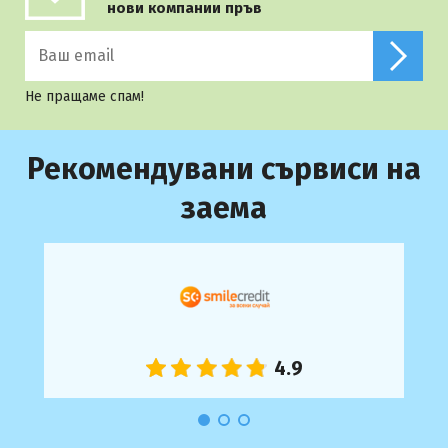
нови компании пръв
Не пращаме спам!
Рекомендувани сървиси на
заема