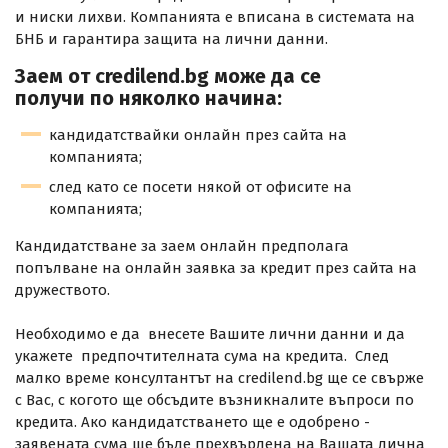
и ниски лихви. Компанията е вписана в системата на
БНБ и гарантира защита на лични данни.
Заем от credilend.bg може да се
получи по няколко начина:
кандидатствайки онлайн през сайта на
компанията;
след като се посети някой от офисите на
компанията;
Кандидатстване за заем онлайн предполага
попълване на онлайн заявка за кредит през сайта на
дружеството.
Необходимо е да внесете Вашите лични данни и да
укажете предпочтителната сума на кредита. След
малко време консултантът на credilend.bg ще се свърже
с Вас, с когото ще обсъдите възникналите въпроси по
кредита. Ако кандидатстването ще е одобрено -
заявената сума ще бъде прехвърлена на Вашата лична