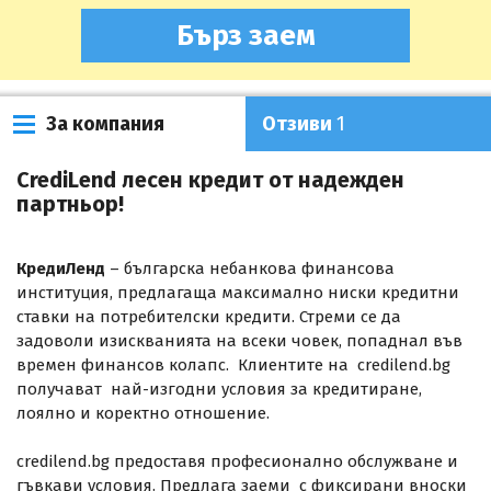
Бърз заем
За компания
Отзиви
1
CrediLend лесен кредит от надежден
партньор!
КредиЛенд
– българска небанкова финансова
институция, предлагаща максимално ниски кредитни
ставки на потребителски кредити. Стреми се да
задоволи изискванията на всеки човек, попаднал във
времен финансов колапс. Клиентите на credilend.bg
получават най-изгодни условия за кредитиране,
лоялно и коректно отношение.
credilend.bg предоставя професионално обслужване и
гъвкави условия. Предлага заеми с фиксирани вноски