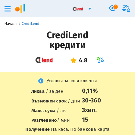
1
Начало
CrediLend
CrediLend
кредити
Условия за нови клиенти
0,11%
Лихва
/ за ден
30-360
Възможен срок
/ дни
3
хил.
Макс. сума
/ лв
15
Разгледано
/ мин
Получение
На каса, По банкова карта