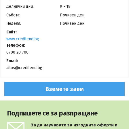
Делнични дни:
9 - 18
Събота:
Почивен ден
Неделя:
Почивен ден
Сайт:
www.credilend.bg
Телефон:
0700 20 700
Email:
aitos@credilend.bg
Вземете заем
Подпишете се за разпращане
За да научавате за изгодните оферти и