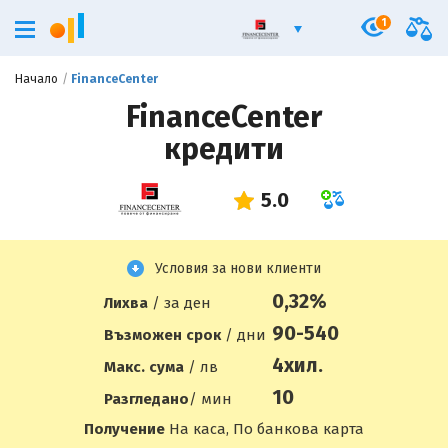
1
Начало
FinanceCenter
FinanceCenter
кредити
Условия за нови клиенти
0,32%
Лихва
/ за ден
90-540
Възможен срок
/ дни
4
хил.
Макс. сума
/ лв
10
Разгледано
/ мин
Получение
На каса, По банкова карта