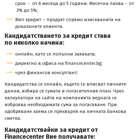
срок - от 6 месеца до 5 години. Месечна лихва - от
3% до 5%;
Вип кредит – продукт спрямо изискванита на
доказаните клиенти.
Кандидатстването за кредит става
по няколко начина:
онлайн, като се попълни заявката;
директно в офиса на financecenter.bg;
чрез финансов консултант;
Кандидатства се онлайн, където се вписват личните
данни, избира се сумата и погасителния план. Чрез
калкулатора на сайта на компанията веднага се
изброява необходимата сума за погасяване. При
одобряване заема се прехвърля на личната банкова
сметка.
Кандидатствайки за кредит от
Financecenter Вие получавате: