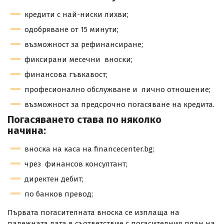
кредити с най-ниски лихви;
одобряване от 15 минути;
възможност за рефинансиране;
фиксирани месечни вноски;
финансова гъвкавост;
професионално обслужване и лично отношение;
възможност за предсрочно погасяване на кредита.
Погасяването става по няколко
начина:
вноска на каса на financecenter.bg;
чрез финансов консултант;
директен дебит;
по банков превод;
Първата погасителната вноска се изплаща на
падежната дата в съответствие с погасителния план на