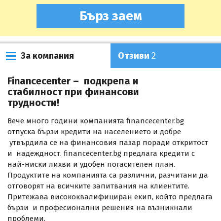
Бърз заем
За компания
Отзиви
2
Financecenter – подкрепа и
стабилност при финансови
трудности!
Вече много години компанията financecenter.bg
отпуска бързи кредити на населението и добре
утвърдила се на финансовия пазар поради откритост
и надеждност. financecenter.bg предлага кредити с
най-ниски лихви и удобен погасителен план.
Продуктите на компанията са различни, разчитани да
отговорят на всичките запитвания на клиентите.
Притежава висококвалифициран екип, който предлага
бързи и професионални решения на възникнали
проблеми.