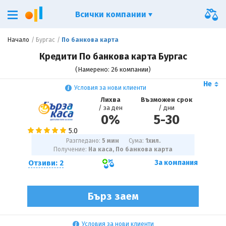
Всички компании
Начало
Бургас
По банкова карта
Кредити По банкова карта Бургас
(Намерено: 26 компании)
Не
Условия за нови клиенти
Лихва
Възможен срок
/ за ден
/ дни
0%
5
-
30
Разгледано:
5 мин
Сума:
1
хил.
Получение:
На каса, По банкова карта
Отзиви: 2
За компания
Бърз заем
Условия за нови клиенти