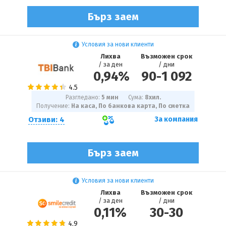
Бърз заем
Условия за нови клиенти
Лихва
Възможен срок
/ за ден
/ дни
0,94%
90
-
1 092
Разгледано:
5 мин
Сума:
8
хил.
Получение:
На каса, По банкова карта, По сметка
Отзиви: 4
За компания
Бърз заем
Условия за нови клиенти
Лихва
Възможен срок
/ за ден
/ дни
0,11%
30
-
30