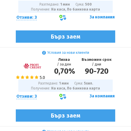
Разгледано:
1 мин
Сума:
500
Получение:
На каса, По банкова карта
Отзиви: 3
За компания
Бърз заем
Условия за нови клиенти
Лихва
Възможен срок
/ за ден
/ дни
0,70%
90
-
720
Разгледано:
1 мин
Сума:
5
хил.
Получение:
На каса, По банкова карта
Отзиви: 3
За компания
Бърз заем