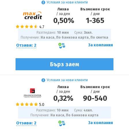
Условия за нови клиенти
Лихва
Възможен срок
/ за ден
/ дни
0,50%
1
-
365
Разгледано:
10 мин
Сума:
3
хил.
Получение:
На каса, По банкова карта, По сметка
Отзиви: 2
За компания
Бърз заем
Условия за нови клиенти
Лихва
Възможен срок
/ за ден
/ дни
0,32%
90
-
540
Разгледано:
10 мин
Сума:
4
хил.
Получение:
На каса, По банкова карта
Отзиви: 2
За компания