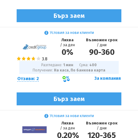
Бърз заем
Условия за нови клиенти
Лихва
Възможен срок
/ за ден
/ дни
0%
90
-
360
Разгледано:
1 мин
Сума:
400
Получение:
На каса, По банкова карта
Отзиви: 2
За компания
Бърз заем
Условия за нови клиенти
Лихва
Възможен срок
/ за ден
/ дни
0,20%
120
-
365