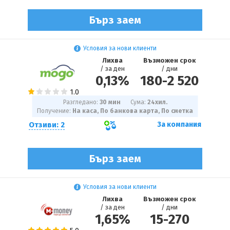
Бърз заем
Условия за нови клиенти
Лихва
Възможен срок
/ за ден
/ дни
0,13%
180
-
2 520
Разгледано:
30 мин
Сума:
24
хил.
Получение:
На каса, По банкова карта, По сметка
Отзиви: 2
За компания
Бърз заем
Условия за нови клиенти
Лихва
Възможен срок
/ за ден
/ дни
1,65%
15
-
270