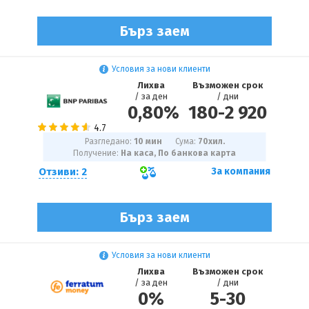
Бърз заем
Условия за нови клиенти
Лихва
Възможен срок
/ за ден
/ дни
0,80%
180
-
2 920
Разгледано:
10 мин
Сума:
70
хил.
Получение:
На каса, По банкова карта
Отзиви: 2
За компания
Бърз заем
Условия за нови клиенти
Лихва
Възможен срок
/ за ден
/ дни
0%
5
-
30