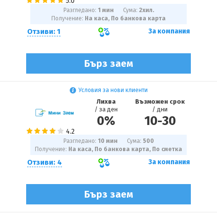
Разгледано:
1 мин
Сума:
2
хил.
Получение:
На каса, По банкова карта
Отзиви: 1
За компания
Бърз заем
Условия за нови клиенти
Лихва
Възможен срок
/ за ден
/ дни
0%
10
-
30
Разгледано:
10 мин
Сума:
500
Получение:
На каса, По банкова карта, По сметка
Отзиви: 4
За компания
Бърз заем