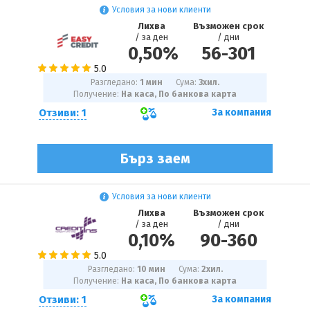
Условия за нови клиенти
Лихва
Възможен срок
/ за ден
/ дни
0,50%
56
-
301
Разгледано:
1 мин
Сума:
3
хил.
Получение:
На каса, По банкова карта
Отзиви: 1
За компания
Бърз заем
Условия за нови клиенти
Лихва
Възможен срок
/ за ден
/ дни
0,10%
90
-
360
Разгледано:
10 мин
Сума:
2
хил.
Получение:
На каса, По банкова карта
Отзиви: 1
За компания