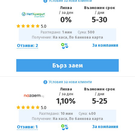
Условия за нови клиенти
Лихва
Възможен срок
/ за ден
/ дни
0%
5
-
30
Разгледано:
1 мин
Сума:
500
Получение:
На каса, По банкова карта
Отзиви: 2
За компания
Бърз заем
Условия за нови клиенти
Лихва
Възможен срок
/ за ден
/ дни
1,10%
5
-
25
Разгледано:
10 мин
Сума:
400
Получение:
На каса, По банкова карта
Отзиви: 1
За компания