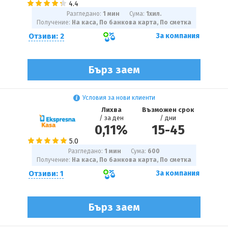
Разгледано:
1 мин
Сума:
1
хил.
Получение:
На каса, По банкова карта, По сметка
Отзиви: 2
За компания
Бърз заем
Условия за нови клиенти
Лихва
Възможен срок
/ за ден
/ дни
0,11%
15
-
45
Разгледано:
1 мин
Сума:
600
Получение:
На каса, По банкова карта, По сметка
Отзиви: 1
За компания
Бърз заем