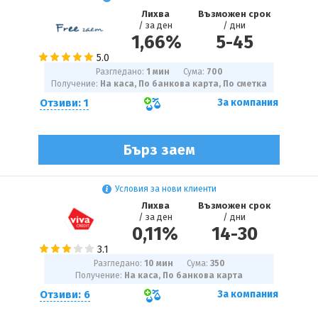
Лихва
Възможен срок
/ за ден
/ дни
1,66%
5
-
45
Разгледано:
1 мин
Сума:
700
Получение:
На каса, По банкова карта, По сметка
Отзиви: 1
За компания
Бърз заем
Условия за нови клиенти
Лихва
Възможен срок
/ за ден
/ дни
0,11%
14
-
30
Разгледано:
10 мин
Сума:
350
Получение:
На каса, По банкова карта
Отзиви: 6
За компания