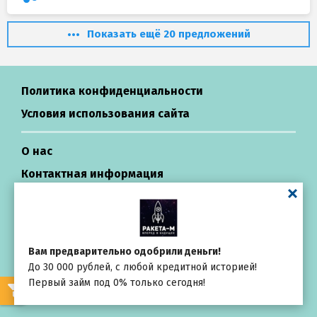
Показать ещё 20 предложений
Политика конфиденциальности
Условия использования сайта
О нас
Контактная информация
Центр поддержки
Займы в России
Вам предварительно одобрили деньги!
До 30 000 рублей, с любой кредитной историей!
All rights reserved ©
Первый займ под 0% только сегодня!
Выбирай
внимательно
Repayza.com